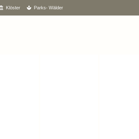
Klöster
Parks- Wälder